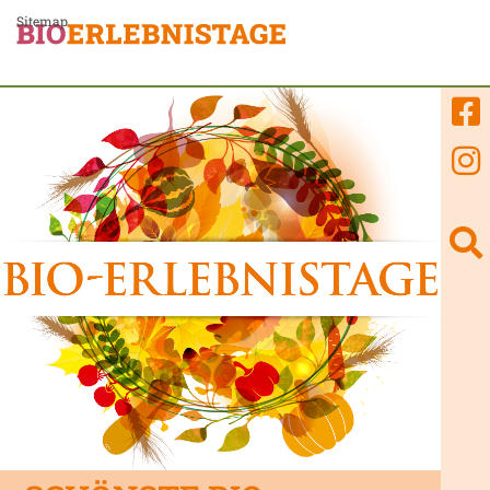
Bitte
Sitemap
beachten
Sie,
dass
diese
Seite
ein
Zugänglichkeitssystem
verwendet.